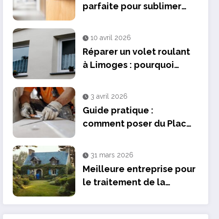
parfaite pour sublimer
vos espaces avec des
modèles design
10 avril 2026
Réparer un volet roulant
à Limoges : pourquoi
l’expertise d’un
professionnel fait la
3 avril 2026
différence ?
Guide pratique :
comment poser du Placo
sans rail – Équipement et
fournitures à prévoir
31 mars 2026
Meilleure entreprise pour
le traitement de la
mérule en Bretagne : BZH
Qualité face à la